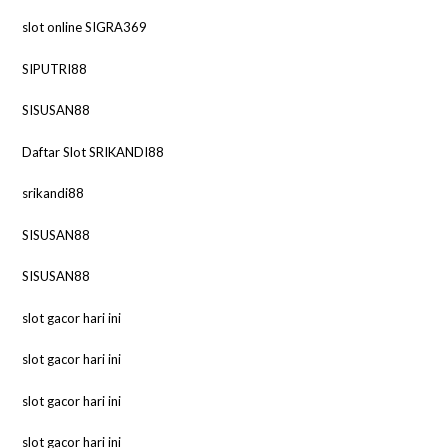
slot online SIGRA369
SIPUTRI88
SISUSAN88
Daftar Slot SRIKANDI88
srikandi88
SISUSAN88
SISUSAN88
slot gacor hari ini
slot gacor hari ini
slot gacor hari ini
slot gacor hari ini