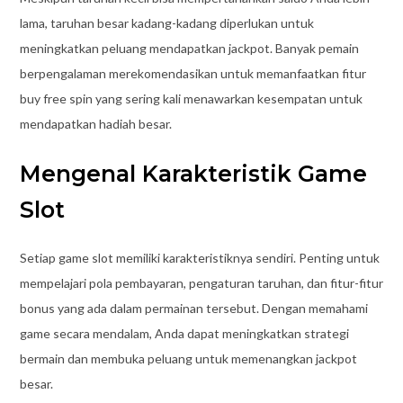
lama, taruhan besar kadang-kadang diperlukan untuk
meningkatkan peluang mendapatkan jackpot. Banyak pemain
berpengalaman merekomendasikan untuk memanfaatkan fitur
buy free spin yang sering kali menawarkan kesempatan untuk
mendapatkan hadiah besar.
Mengenal Karakteristik Game
Slot
Setiap game slot memiliki karakteristiknya sendiri. Penting untuk
mempelajari pola pembayaran, pengaturan taruhan, dan fitur-fitur
bonus yang ada dalam permainan tersebut. Dengan memahami
game secara mendalam, Anda dapat meningkatkan strategi
bermain dan membuka peluang untuk memenangkan jackpot
besar.