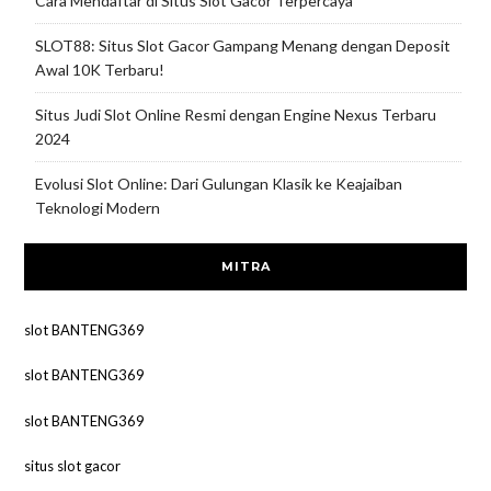
Cara Mendaftar di Situs Slot Gacor Terpercaya
SLOT88: Situs Slot Gacor Gampang Menang dengan Deposit
Awal 10K Terbaru!
Situs Judi Slot Online Resmi dengan Engine Nexus Terbaru
2024
Evolusi Slot Online: Dari Gulungan Klasik ke Keajaiban
Teknologi Modern
MITRA
slot BANTENG369
slot BANTENG369
slot BANTENG369
situs slot gacor