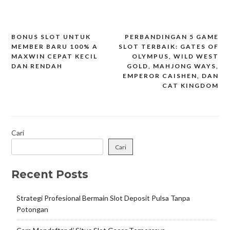
BONUS SLOT UNTUK
PERBANDINGAN 5 GAME
Navigasi
MEMBER BARU 100% A
SLOT TERBAIK: GATES OF
pos
MAXWIN CEPAT KECIL
OLYMPUS, WILD WEST
DAN RENDAH
GOLD, MAHJONG WAYS,
EMPEROR CAISHEN, DAN
CAT KINGDOM
Cari
Cari
Recent Posts
Strategi Profesional Bermain Slot Deposit Pulsa Tanpa
Potongan