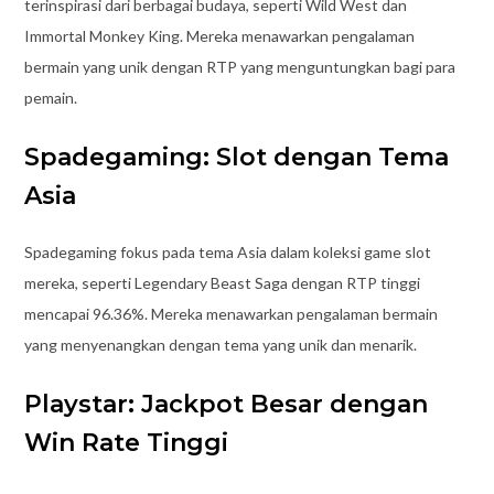
terinspirasi dari berbagai budaya, seperti Wild West dan
Immortal Monkey King. Mereka menawarkan pengalaman
bermain yang unik dengan RTP yang menguntungkan bagi para
pemain.
Spadegaming: Slot dengan Tema
Asia
Spadegaming fokus pada tema Asia dalam koleksi game slot
mereka, seperti Legendary Beast Saga dengan RTP tinggi
mencapai 96.36%. Mereka menawarkan pengalaman bermain
yang menyenangkan dengan tema yang unik dan menarik.
Playstar: Jackpot Besar dengan
Win Rate Tinggi