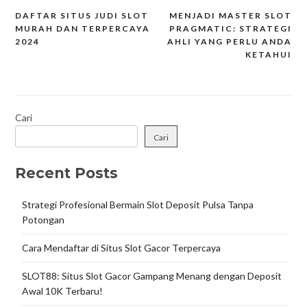
DAFTAR SITUS JUDI SLOT
MENJADI MASTER SLOT
Navigasi
MURAH DAN TERPERCAYA
PRAGMATIC: STRATEGI
pos
2024
AHLI YANG PERLU ANDA
KETAHUI
Cari
Cari
Recent Posts
Strategi Profesional Bermain Slot Deposit Pulsa Tanpa
Potongan
Cara Mendaftar di Situs Slot Gacor Terpercaya
SLOT88: Situs Slot Gacor Gampang Menang dengan Deposit
Awal 10K Terbaru!