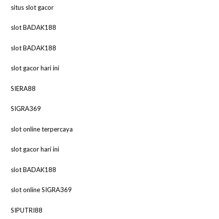
situs slot gacor
slot BADAK188
slot BADAK188
slot gacor hari ini
SIERA88
SIGRA369
slot online terpercaya
slot gacor hari ini
slot BADAK188
slot online SIGRA369
SIPUTRI88