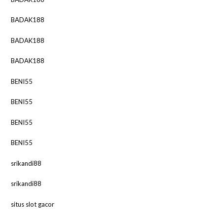
BADAK188
BADAK188
BADAK188
BENI55
BENI55
BENI55
BENI55
srikandi88
srikandi88
situs slot gacor