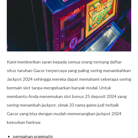
Kami memberikan saran kepada semua orang tentang daftar
situs taruhan Gacor terpercaya yang paling sering menambahkan
Jackpot 2024 sehingga mereka dapat memahami seberapa sering
bermain slot tanpa mengeluarkan banyak modal. Untuk
membantu Anda menemukan slot bonus 25 deposit 2024 yang
sering menambah jackpot, simak 33 nama game judi terbaik
Gacor yang bisa dengan mudah memenangkan jackpot 2024
keesokan harinya:
permainan pragmatis